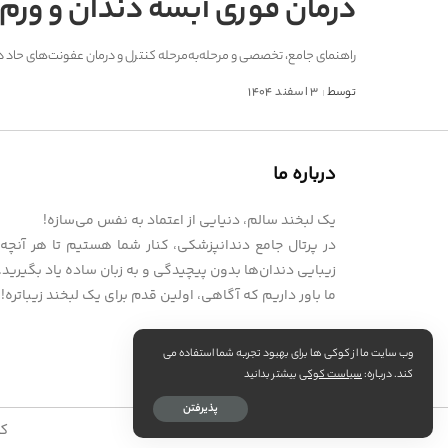
درمان فوری آبسه دندان و ورم
راهنمای جامع، تخصصی و مرحله‌به‌مرحله کنترل و درمان عفونت‌های حاد 
توسط
3 اسفند 1404
درباره ما
یک لبخند سالم، دنیایی از اعتماد به نفس می‌سازه!
در پرتال جامع دندانپزشکی، کنار شما هستیم تا هر آنچه لا
زیبایی دندان‌ها بدون پیچیدگی و به زبان ساده یاد بگیرید.
ما باور داریم که آگاهی، اولین قدم برای یک لبخند زیباتره!
وب سایت ما از کوکی ها برای بهبود تجربه شما استفاده می
کند. درباره:
سیاست کوکی
بیشتر بدانید
پذیرفتن
کل