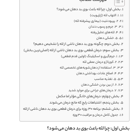
فهرست مطالب
بخش اول: چرا لثه باعث بوی بد دهان می‌شود؟
۱. التهاب لثه (ژنژیویت)
2. پریودنتیت (بیماری پیشرفته لثه)
۳. جرم و رسوب دندان
۴. لثه‌های تحلیل‌رفته
۵. خشکی دهان
بخش دوم: چگونه بوی بد دهان ناشی از لثه را تشخیص دهیم؟
بخش سوم: درمان قطعی بوی بد دهان ناشی از لثه (اصلی‌ترین بخش)
۱. جرم‌گیری و اسکیلینگ (اولین قدم قطعی)
۲. کورتاژ و درمان عمقی لثه
۳. استفاده از دهان‌شویه‌های تخصصی لثه
۴. اصلاح عادات بهداشتی دهان
۵. تغذیه مناسب
۶. از بین بردن خشکی دهان
۷. درمان‌های جراحی برای موارد شدید
بخش چهارم: درمان‌های خانگی مؤثر اما مکمل
بخش پنجم: اشتباهات رایج که مانع درمان می‌شوند
بخش ششم: برنامه ۳۰ روزه برای درمان قطعی بوی بد دهان ناشی از لثه
جدول کامل درمان و مراقبت ۳۰روزه
بخش اول: چرا لثه باعث بوی بد دهان می‌شود؟