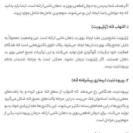
اگر هدف شما رسیدن به
درمان قطعی بوی بد دهان ناشی از لثه
است، ابتدا باید بدانید
که چه عواملی باعث ایجاد این بو می‌شوند. مهم‌ترین عامل‌ها شامل موارد زیرند.
۱. التهاب لثه (ژنژیویت)
ژنژیویت شایع‌ترین علت ایجاد بوی بد دهان ناشی از لثه است. این وضعیت معمولاً به
دلیل تجمع پلاک روی دندان‌ها ایجاد می‌شود. پلاک حاوی باکتری‌هایی است که هنگام
فعالیت خود ترکیبات گوگردی فرار تولید می‌کنند و این ترکیبات منبع اصلی بوی بد
دهان هستند. اگر ژنژیویت درمان نشود، ممکن است به مرحله شدیدتر به‌نام
پریودنتیت برسد.
2. پریودنتیت (بیماری پیشرفته لثه)
پریودنتیت هنگامی رخ می‌دهد که التهاب از سطح لثه عبور کرده و به بافت‌های
عمقی‌تر مانند استخوان فک می‌رسد. در این مرحله پاکت‌های عمیق لثه شکل می‌گیرد
و باکتری‌ها در این فضاهای بسته تکثیر می‌شوند. این باکتری‌ها مقدار زیادی مواد بدبو
تولید می‌کنند. برای
درمان قطعی بوی بد دهان ناشی از لثه
، درمان پریودنتیت یکی از
مهم‌ترین مراحل است.