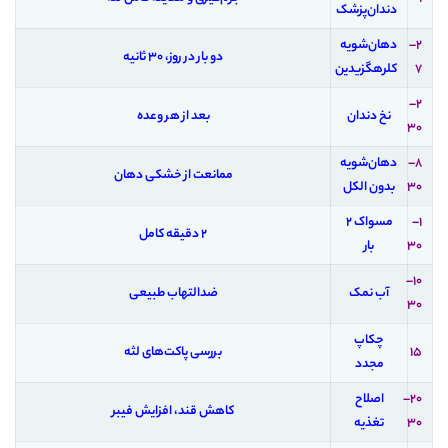
دندان‌پزشک
۲–
دهان‌شویه
دو بار در روز، ۳۰ ثانیه
۷
کلرهگزیدین
۲–
نخ دندان
بعد از هر وعده
۳۰
۸–
دهان‌شویه
ممانعت از خشکی دهان
۳۰
بدون الکل
۱–
مسواک ۲
۲ دقیقه کامل
۳۰
بار
۱۰–
آب نمک
ضدالتهاب طبیعی
۳۰
چکاپ
۱۵
بررسی پاکت‌های لثه
مجدد
۲۰–
اصلاح
کاهش قند، افزایش فیبر
۳۰
تغذیه