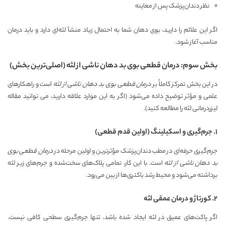
نظر دندان‌پزشک پس از معاینه
اگر این علائم را دارید، بوی دهان شما به احتمال زیاد منشأ لثه‌ای دارد و باید درمان
مناسب آغاز شود.
بخش سوم: درمان قطعی بوی بد دهان ناشی از لثه (اصلی‌ترین بخش)
در این بخش تمرکز کاملاً بر
درمان قطعی بوی بد دهان ناشی از لثه
است و راهکارهای
علمی و مؤثر توضیح داده می‌شود (اگر به این موارد علاقه دارید، می توانید مقاله
لیزردرمانی لثه
را مطالعه کنید).
۱. جرم‌گیری و اسکیلینگ (اولین قدم قطعی)
جرم‌گیری حرفه‌ای در مطب دندان‌پزشک مؤثرترین و اولین مرحله در
درمان قطعی بوی
بد دهان ناشی از لثه
است. با این کار، تمامی پلاک‌های سخت‌شده و جرم‌های زیر لثه
برداشته می‌شود و محیط رشد باکتری‌ها از بین می‌رود.
۲. کورتاژ و درمان عمقی لثه
اگر پاکت‌های عمیق در لثه ایجاد شده باشد، تنها جرم‌گیری سطحی کافی نیست.