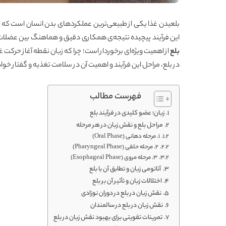
بلعیدن غذا یکی از طبیعی‌ترین عملکردهای بدن انسان است که به
این فرآیند پیچیده نتیجه‌ی همکاری دقیق و هماهنگ بین عضلات
بلع
از اهمیت ویژه‌ای برخوردار است؛ چرا که زبان نقطه آغاز حرکت
در بلع، مراحل این فرآیند و اهمیت آن در سلامت تغذیه و گفتار خو
فهرست مطالب
زبان؛ عضو کلیدی در فرآیند بلع
مراحل بلع و نقش زبان در هر مرحله
1. مرحله دهانی (Oral Phase)
2. مرحله حلقی (Pharyngeal Phase)
3. مرحله مروی (Esophageal Phase)
آناتومی زبان و تطابق آن با بلع
اختلالات زبان و تأثیر آن بر بلع
نقش زبان در بلع در دوران نوزادی
نقش زبان در بلع در سالمندان
تمرینات تقویتی برای بهبود نقش زبان در بلع