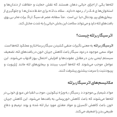
لثه‌ها یکی از اجزای حیاتی دهان هستند که نقش حمایت و حفاظت از دندان‌ها و
استخوان‌های فک را بر عهده دارند. سلامت لثه برای حفظ دندان‌ها و جلوگیری از
بیماری‌های پریودنتال حیاتی است. متأسفانه، مصرف سیگار تأثیرات مخربی روی
بافت‌های لثه دارد و می‌تواند سلامت این بخش حیاتی را به شدت مختل کند.
اثر سیگار بر لثه چیست؟
اثر سیگار بر لثه
به معنی تأثیرات منفی کشیدن سیگار بر ساختار و عملکرد لثه‌ها است.
مواد سمی موجود در دود سیگار باعث کاهش جریان خون در بافت‌های لثه، تضعیف
سیستم ایمنی بدن در مقابل عفونت‌ها و افزایش احتمال بروز التهاب می‌شوند. این
عوامل موجب می‌شوند که لثه‌ها آسیب ببینند و بیماری‌های لثه مانند ژنژیویت و
پریودنتیت با سرعت بیشتری پیشرفت کنند.
مکانیسم‌های اثر سیگار بر لثه
مواد شیمیایی موجود در سیگار، به ویژه نیکوتین، موجب انقباض عروق خونی در
لثه‌ها می‌شوند که باعث کاهش خون‌رسانی به بافت‌ها می‌شود. این کاهش جریان
خون باعث کاهش اکسیژن و مواد مغذی مورد نیاز لثه شده و روند ترمیم و دفاع
طبیعی بدن را ضعیف می‌کند.