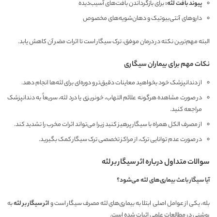
پیوند بافت لثه
:
برای بازگرداندن بافت‌های آسیب‌دیده
داروهای آنتی‌بیوتیک و دهان‌شویه‌های مخصوص
البته مهم‌ترین نکته در درمان موفق، ترک سیگار است تا اثرات مضر آن کاهش یابد.
نکات مهم برای بیماران سیگاری
از دندانپزشک خود بخواهید معاینات دقیق‌تر و دوره‌ای برای لثه‌ها انجام دهد.
در صورت مشاهده هرگونه علائم التهاب، خونریزی یا درد لثه، سریعاً به دندانپزشک
مراجعه کنید.
از مصرف الکل همراه با سیگار پرهیز کنید زیرا می‌تواند اثرات مخرب را تشدید کند.
در صورت عدم توانایی ترک، از مراکز تخصصی ترک سیگار کمک بگیرید.
سوالات متداول درباره اثر سیگار بر لثه
آیا سیگار باعث بیماری‌های لثه می‌شود؟
بله، یکی از عوامل اصلی ابتلا به بیماری‌های لثه مصرف سیگار است و
اثر سیگار بر لثه
به
روشنی در مطالعات علمی اثبات شده است.